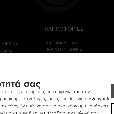
ΠΛΗΡΟΦΟΡΙΕΣ
ΣΧΕΤΙΚΑ ΜΕ ΕΜΑΣ
ΤΑΝΤΊΝΟΥ
ΤΡΟΠΟΙ ΠΛΗΡΩΜΗΣ
ΜΑΪ́ΔΑ
ΜΕΤΑΦΟΡΙΚΑ
24681
ΕΠΙΣΤΡΟΦΕΣ
24788
BLOG
ότητά σας
3368
INFO@MINASOTTICA
ο και τις διαφημίσεις που εμφανίζεται στην
οποιούμε τεχνολογίες, όπως cookies, για επεξεργασία
εχνολογιών επιλέγοντας το σχετικό κουμπί. Υπάρχει η
ΟΡΟΙ & ΠΡΟΫΠΟΘΕΣΕΙΣ
ΠΟΛΙΤΙΚΗ ΑΠΟΡΡΗΤΟΥ
νά πάσα στιγμή και να αλλάξετε την επιλογή σας