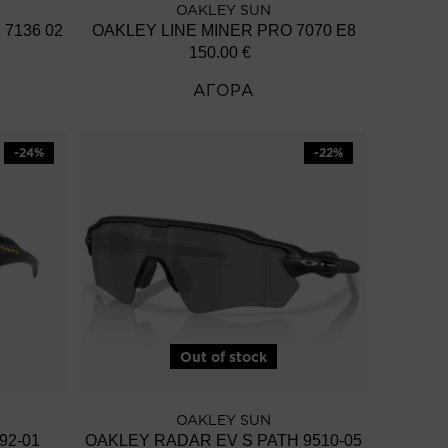
OAKLEY SUN
OAKLEY LINE MINER PRO L 7136 02
OAKLEY LINE MINER PRO 7070 E8
150.00
€
ΑΓΟΡΑ
-24%
-22%
Out of stock
OAKLEY SUN
92-01
OAKLEY RADAR EV S PATH 9510-05