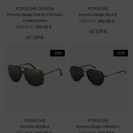
PORSCHE DESIGN
PORSCHE
Porsche Design P8478-O 50Years
Porsche Design 8914-B
568.00
€
Limited Edition
400.00
€
958.00
€
750.00
€
ΑΓΟΡΑ
ΑΓΟΡΑ
-22%
-23%
PORSCHE
PORSCHE
Porsche 8928B-A
Porsche Design P8691B-C
592.00
€
534.00
€
460.00
€
410.00
€